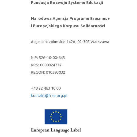
Fundacja Rozwoju Systemu Edukacji
Narodowa Agencja Programu Erasmus+
i Europejskiego Korpusu Solidarności
Aleje Jerozolimskie 142A, 02-305 Warszawa
NIP: 526-10-00-645
KRS: 0000024777
REGON: 010393032
+48 22 463 10 00
kontakt@frse.org.pl
Uwaga
link
otwiera
się