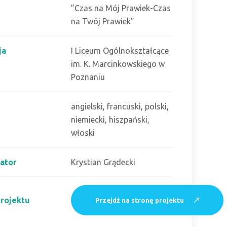
”Czas na Mój Prawiek-Czas
na Twój Prawiek”
ja
I Liceum Ogólnokształcące
im. K. Marcinkowskiego w
Poznaniu
angielski, francuski, polski,
niemiecki, hiszpański,
włoski
ator
Krystian Grądecki
projektu
Przejdź na stronę projektu