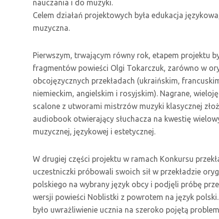
nauczania i do muzyki.
Celem działań projektowych była edukacja językowa, 
muzyczna.
Pierwszym, trwającym równy rok, etapem projektu by
fragmentów powieści Olgi Tokarczuk, zarówno w orygi
obcojęzycznych przekładach (ukraińskim, francuski
niemieckim, angielskim i rosyjskim). Nagrane, wielo
scalone z utworami mistrzów muzyki klasycznej zło
audiobook otwierający słuchacza na kwestię wielowym
muzycznej, językowej i estetycznej.
W drugiej części projektu w ramach Konkursu przekład
uczestniczki próbowali swoich sił w przekładzie oryg
polskiego na wybrany język obcy i podjęli próbę p
wersji powieści Noblistki z powrotem na język polsk
było uwrażliwienie ucznia na szeroko pojętą proble