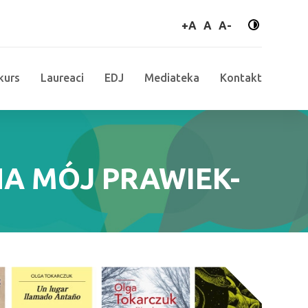
większa czcionka
normalna czcionk
mniejsza czci
+A
A
A-
kurs
Laureaci
EDJ
Mediateka
Kontakt
NA MÓJ PRAWIEK-