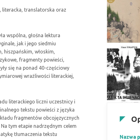
literacka, translatorska oraz
ła wspólna, głośna lektura
nale, jak i jego siedmiu
m, hiszpańskim, włoskim,
językowe, fragmenty powieści,
żyły się na ponad 40-częściowy
iarowej wrażliwości literackiej,
u literackiego liczni uczestnicy i
inalnego tekstu powieści z języka
rzekładu fragmentów obcojęzycznych
Op
i. Na tym etapie nadrzędnym celem
matykę tłumaczenia tekstu
Nazwa p