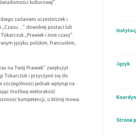
 „świadomości kulturowej”.
ckiego zadaniem uczestniczek i
li „Czasu…” dowolnej postaci lub
Instytuc
 Tokarczuk „Prawiek i inne czasy”.
anym języku: polskim, francuskim,
Język
zas na Twój Prawiek” zwiększył
gi Tokarczuk i przyczynił się do
w szczególności jednak wpłynął na
zując możliwą wielorakość
Koordyn
złożoność kompetencji, o której mowa.
Strona 