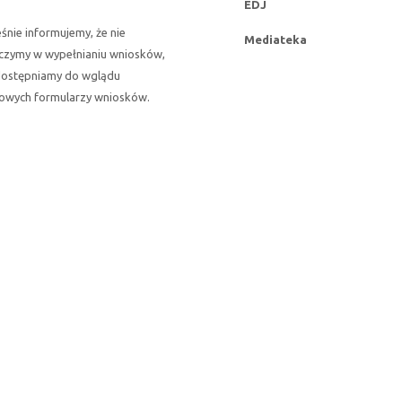
EDJ
śnie informujemy, że nie
Mediateka
czymy w wypełnianiu wniosków,
udostępniamy do wglądu
owych formularzy wniosków.