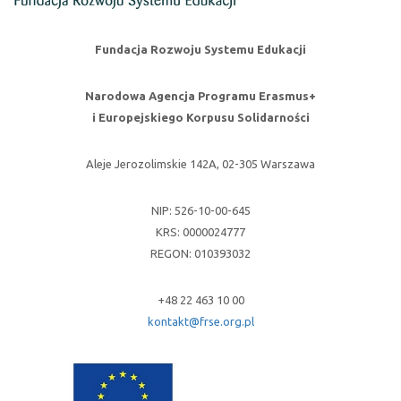
Fundacja Rozwoju Systemu Edukacji
Narodowa Agencja Programu Erasmus+
i Europejskiego Korpusu Solidarności
Aleje Jerozolimskie 142A, 02-305 Warszawa
NIP: 526-10-00-645
KRS: 0000024777
REGON: 010393032
+48 22 463 10 00
kontakt@frse.org.pl
U
lin