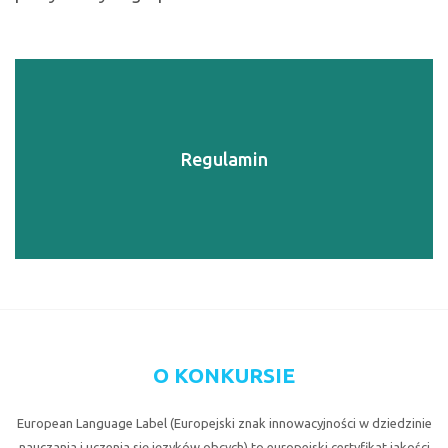
Regulamin
O KONKURSIE
European Language Label (Europejski znak innowacyjności w dziedzinie
nauczania i uczenia się języków obcych) to europejski certyfikat jakości