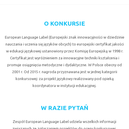
O KONKURSIE
European Language Label (Europejski znak innowacyjności w dziedzinie
nauczania i uczenia się języków obcych) to europejski certyfikat jakości
w edukacji językowej ustanowiony przez Komisję Europejską w 1998 r.
Certyfikat jest wyróżnieniem za innowacyjne techniki kształcenia i
promuje osiągnięcia metodyczne i dydaktyczne. W Polsce obecny od
2001 r. Od 2015 r. nagroda przyznawana jest w jednej kategorii
konkursowej: za projekt językowy realizowany pod opieką
koordynatora w instytucji edukacyjnej.
W RAZIE PYTAŃ
Zespół European Language Label udziela wszelkich informacji
związanych ze zgłaszaniem projektów do oceny konkursowej.