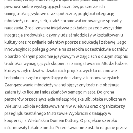
pewność siebie występujących uczniów, poszerzał ich
umiejętności językowe oraz społeczne, pogłębiał integrację
młodzieży i nauczycieli, a także promował innowacyjne sposoby
nauczania. Zrealizowana inicjatywa zakładała przede wszystkim
integrację środowiska, czynny udział młodzieży w kształtowaniu
kultury oraz rozwijanie talentów poprzez edukację i zabawę. Jego
innowacyjność polega głównie na szerokim uczestnictwie uczniów
o bardzo różnym poziomie językowym w zajęciach o dużym stopniu
trudności, wymagających skupienia i zaangażowania. Młodzi ludzie,
którzy wzięli udział w działaniach projektowych to uczniowie
technikum, często dojeżdżający do szkoły z terenów wiejskich.
Zaangażowanie młodzieży w anglojęzyczny teatr nie obejmuje
zatem tylko liceum i mieszkańców samego miasta. Do grona
partnerów przedsięwzięcia należą: Miejska Biblioteka Publiczna w
Wieluniu, Szkoła Podstawowa nr 4 w Wieluniu oraz organizatorzy
przeglądu teatralnego Mistrzowie Wyobraźni działający w
kooperacji z Wieluńskim Domem Kultury. O projekcie szeroko
informowały lokalne media. Przedstawienie zostało nagrane przez