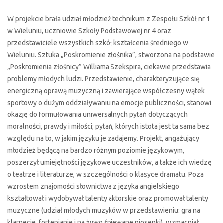
W projekcie brała udział młodzież technikum z Zespołu Szkół nr 1
w Wieluniu, uczniowie Szkoły Podstawowej nr 4 oraz
przedstawiciele wszystkich szkół kształcenia średniego w
Wieluniu. Sztuka „Poskromienie złośnika”, stworzona na podstawie
„Poskromienia złośnicy” Williama Szekspira, ciekawie przedstawia
problemy młodych ludzi. Przedstawienie, charakteryzujące się
energiczną oprawą muzyczną i zawierające współczesny wątek
sportowy o dużym oddziaływaniu na emocje publiczności, stanowi
okazję do formułowania uniwersalnych pytań dotyczących
moralności, prawdy i miłości; pytań, których istota jest ta sama bez
względu na to, w jakim języku je zadajemy. Projekt, angażujący
młodzież będącą na bardzo różnym poziomie językowym,
poszerzył umiejętności językowe uczestników, a także ich wiedzę
o teatrze i literaturze, w szczególności o klasyce dramatu. Poza
wzrostem znajomości słownictwa z języka angielskiego
kształtował i wydobywał talenty aktorskie oraz promował talenty
muzyczne (udział młodych muzyków w przedstawieniu: gra na
klarnecie, fortepianie i na żywo śpiewane piosenki), wzmacniał