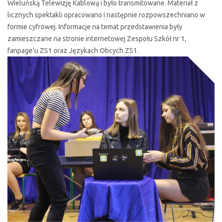
Wieluńską Telewizję Kablową i było transmitowane. Materiał z
licznych spektakli opracowano i następnie rozpowszechniano w
formie cyfrowej. Informacje na temat przedstawienia były
zamieszczane na stronie internetowej Zespołu Szkół nr 1,
fanpage'u ZS1 oraz Językach Obcych ZS1.